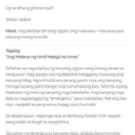
Ug sa dihang gihimo niya?
Walay nadaut.
Moral:
Ang dentista dili lang ngipon ang maluwas—maluwas pud
nila ang imong love life.
Tagalog
“Ang Misteryo ng Hindi Mapigil na Amoy”
Si Rohan ay nagsisipilyo ng kanyang ngipin nang limang beses sa
isang araw. Nag-gargle siya ng Betadine hanggang masunog ang
kanyang bibig. Ngunit kahit ano pa ang gawin niya, ang kanyang
hininga kayang pahimbingin ang humahabang toro. Tahimik siyang
inaalukan ng mint ng kanyang mga katrabaho. Ang kanyang mga
date ay nagpanggap ng “emergency” para makatakas. Pati ang aso
niya, napipikit sa pang-amoy kapag siya’y bumakâ.
Sa desperasyon, nagtungo siya sa Klinikang Dental ni Dr. Kapoor,
isang lalaki sa bingit na nanghihina.
Siniyahan ng dentista ang kanyang bibig, at bigla itong huminto.