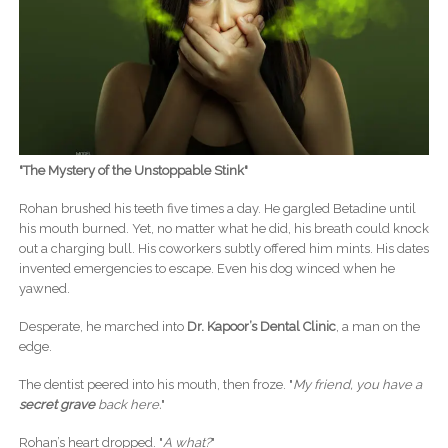
"The Mystery of the Unstoppable Stink"
Rohan brushed his teeth five times a day. He gargled Betadine until
his mouth burned. Yet, no matter what he did, his breath could knock
out a charging bull. His coworkers subtly offered him mints. His dates
invented emergencies to escape. Even his dog winced when he
yawned.
Desperate, he marched into
Dr. Kapoor’s Dental Clinic
, a man on the
edge.
The dentist peered into his mouth, then froze. "
My friend, you have a
secret grave
back here.
"
Rohan’s heart dropped. "
A what?
"