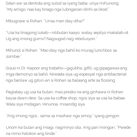
Gitan-aw sa dentista ang sulod sa iyang baba, unya mihunong.
“My amigo, naa kay tinago nga lubnganan dinhi sa likod.”
Mibugnaw si Rohan. “Unsa man diay diha?”
“Usa ka tinagong lukab—nilibutan kaayo, walay sepilyo makalab-ot.
Ug ang imong gums? Nagsugod na’g rebolusyon.”
Mihunol si Rohan. “Mao diay nga bahô ko murag lunchbox sa
zombie.”
Gisuo ni Dr. Kapoor ang trabaho—gigubha, gifill, ug gipagawas ang
mga demonyo sa bahô. Nireseta siya ug espesyal nga antibacterial
nga banlaw ug gitun-an si Rohan sa balaang arte sa flossing.
Paglabay ug usa ka bulan, mas presko na ang ginhawa ni Rohan
kaysa dawn dew. Sa usa ka coffee shop, ngisi siya sa usa ka babae.
Wala siya midagan. Hinunoa, misandig siya.
“Ang imong ngisi… sama sa mashaw nga simoy,” iyang giingon.
Unom ka bulan ang miagi, nagminyo sila. Ang pari miingon, “Pwede
na nimo halokon ang bride.”