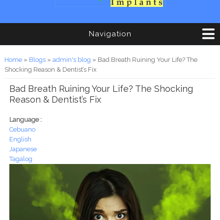
Navigation
You are here
Home
»
Blogs
»
admin's blog
» Bad Breath Ruining Your Life? The
Shocking Reason & Dentist’s Fix
Bad Breath Ruining Your Life? The Shocking
Reason & Dentist’s Fix
Language :
Cebuano
English
Japanese
Tagalog