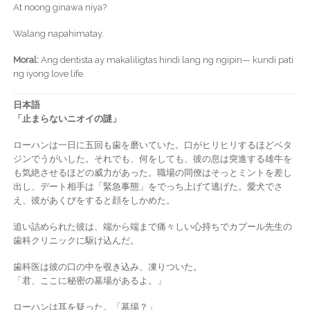
At noong ginawa niya?
Walang napahimatay.
Moral:
Ang dentista ay makaliligtas hindi lang ng ngipin— kundi pati
ng iyong love life.
日本語
「止まらないニオイの謎」
ローハンは一日に五回も歯を磨いていた。口がヒリヒリするほどベタ
ジンでうがいした。それでも、何をしても、彼の息は突進する雄牛を
も気絶させるほどの威力があった。職場の同僚はそっとミントを差し
出し、デート相手は「緊急事態」をでっち上げて逃げた。愛犬でさ
え、彼があくびをすると顔をしかめた。
追い詰められた彼は、端から端まで痛々しい心持ちでカプール先生の
歯科クリニックに駆け込んだ。
歯科医は彼の口の中を覗き込み、凍りついた。
「君、ここに秘密の墓場があるよ。」
ローハンは耳を疑った。「墓場？」