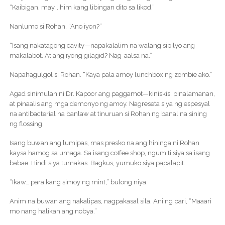
“Kaibigan, may lihim kang libingan dito sa likod.”
Nanlumo si Rohan. “Ano iyon?”
“Isang nakatagong cavity—napakalalim na walang sipilyo ang
makalabot. At ang iyong gilagid? Nag-aalsa na.”
Napahagulgol si Rohan. “Kaya pala amoy lunchbox ng zombie ako.”
Agad sinimulan ni Dr. Kapoor ang paggamot—kiniskis, pinalamanan,
at pinaalis ang mga demonyo ng amoy. Nagreseta siya ng espesyal
na antibacterial na banlaw at tinuruan si Rohan ng banal na sining
ng flossing.
Isang buwan ang lumipas, mas presko na ang hininga ni Rohan
kaysa hamog sa umaga. Sa isang coffee shop, ngumiti siya sa isang
babae. Hindi siya tumakas. Bagkus, yumuko siya papalapit.
“Ikaw… para kang simoy ng mint,” bulong niya.
Anim na buwan ang nakalipas, nagpakasal sila. Ani ng pari, “Maaari
mo nang halikan ang nobya.”