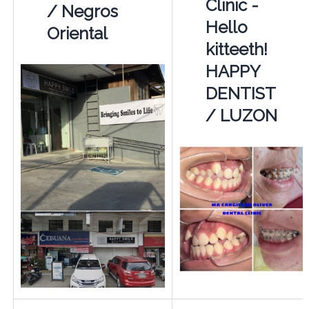
Clinic -
/ Negros
Hello
Oriental
kitteeth!
HAPPY
DENTIST
/ LUZON