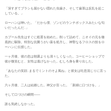
「深すぎてブラシも届かない隠れた虫歯さ。そして歯茎は反乱を起こ
している。」
ローハンは呻いた。「だから僕、ゾンビのランチボックスみたいな匂
いだったんだ…」
カプール先生はすぐに処置を始めた。削って詰めて、ニオイの元を徹
底的に駆除。特別な抗菌うがい薬を処方し、神聖なるフロスの技をロ
ーハンに伝授した。
一ヶ月後、彼の息は朝露よりも清々しくなった。コーヒーショップで
彼が微笑むと、女性は逃げなかった。むしろ身を乗り出した。
「あなたの笑顔…まるでミントのそよ風ね」と彼女は吐息混じりに言っ
た。
六ヶ月後、二人は結婚した。神父が言った。「新婦に口づけを。」
そして口づけの瞬間――
誰も気絶しなかった。