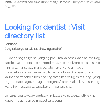
Moral:
A dentist can save more than just teeth—they can save your
love life
Looking for dentist : Visit
directory list
Cebuano
“Ang Misteryo sa Dili Matihaw nga Bahô”
Si Rohan nagsipilyo sa iyang ngipon lima ka beses kada adlaw. Nag-
gargle siya ug Betadine hangtud masunog ang iyang baba. Bisan pa
niini, bisan unsa pa’y iyang buhaton, ang iyang ginhawa
makapahuyang sa usa ka nagdagan nga baka. Ang iyang mga
kauban sa trabaho hilom nga naghatag kaniya ug mints. Ang iyang
mga ka-date nagbuhat ug “emergency” aron makalikay. Bisan ang
iyang iro mosuyop sa baba kung miga yaw siya.
Sa iyang pagkawalay paglaum, miadto siya sa Dental Clinic ni Dr.
Kapoor, hapit na gyud moabot sa lubong.