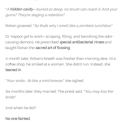
"
A
hidden cavity
—buried so deep, no brush can reach it. And your
gums? They’re staging a rebellion.
"
Rohan groaned. "
So that’s why I smell like a zombie’s lunchbox.
"
Dr. Kapoor got to work—scraping, filling, and banishing the odor-
causing demons. He prescribed
special antibacterial rinses
and
taught Rohan the
sacred art of flossing
.
A month later, Rohan’s breath was fresher than morning dew. At a
coffee shop, he smiled at a woman. She didn’t run. Instead, she
leaned in
.
"
Your smile… it’s like a mint breeze,
" she sighed.
Six months later, they married. The priest said, "
You may kiss the
bride.
"
And when he did?
No one fainted.