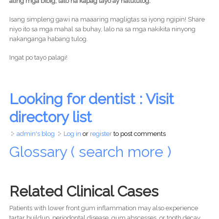
ating mga bibig, lalo na kapag tayo ay natutulog.
Isang simpleng gawi na maaaring magligtas sa iyong ngipin! Share
niyo ito sa mga mahal sa buhay, lalo na sa mga nakikita ninyong
nakanganga habang tulog.
Ingat po tayo palagi!
Looking for dentist : Visit
directory list
admin's blog
Log in
or
register
to post comments
Glossary ( search more )
Related Clinical Cases
Patients with lower front gum inflammation may also experience
tartar buildup, periodontal disease, gum abscesses, or tooth decay.