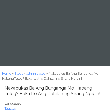
You are here
Home
»
Blogs
»
admin's blog
» Nakabukas Ba Ang Bunganga Mo
Habang Tulog? Baka Ito Ang Dahilan ng Sirang Ngipin!
Nakabukas Ba Ang Bunganga Mo Habang
Tulog? Baka Ito Ang Dahilan ng Sirang Ngipin!
Language :
Tagalog