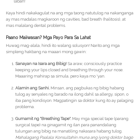
laban!
Kaya hindi nakakagulat na ang mga taong natutulog na nakanganga
ay mas madalas magkaroon ng cavities, bad breath (halitosis), at
mas malalang dental problems.
Paano Maiiwasan? Mga Payo Para Sa Lahat
Huwag mag-alala, hindi ito walang solusyon! Narito ang mga
simpleng hakbang na maaari mong gawin:
Sanayan na Isara ang Bibig!
Sa araw, consciously practice
keeping your lips closed and breathing through your nose.
Maaaring mahirap sa simula, pero kaya mo 'yan.
Alamin ang Sanhi.
Minsan, ang pagbukas ng bibig habang
tulog ay senyales ng barado na ilong dahil sa allergy, sipon, o
iba pang kondisyon. Magpatingin sa doktor kung ito ay palaging
problema.
Gumamit ng "Breathing Tape".
May mga special tape (parang
surgical tape) na ginagamit ng ilan para panandaliang
tulungan ang bibig na manatiling nakasara habang tulog.
Mahalagang Paalala: Konsultahin muna ang iyong doktor bago