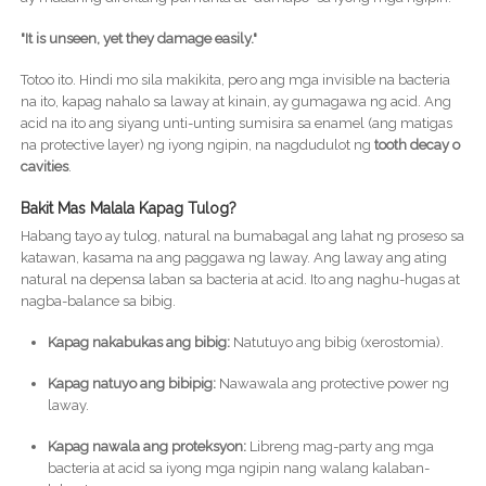
"It is unseen, yet they damage easily."
Totoo ito. Hindi mo sila makikita, pero ang mga invisible na bacteria
na ito, kapag nahalo sa laway at kinain, ay gumagawa ng acid. Ang
acid na ito ang siyang unti-unting sumisira sa enamel (ang matigas
na protective layer) ng iyong ngipin, na nagdudulot ng
tooth decay o
cavities
.
Bakit Mas Malala Kapag Tulog?
Habang tayo ay tulog, natural na bumabagal ang lahat ng proseso sa
katawan, kasama na ang paggawa ng laway. Ang laway ang ating
natural na depensa laban sa bacteria at acid. Ito ang naghu-hugas at
nagba-balance sa bibig.
Kapag nakabukas ang bibig:
Natutuyo ang bibig (xerostomia).
Kapag natuyo ang bibipig:
Nawawala ang protective power ng
laway.
Kapag nawala ang proteksyon:
Libreng mag-party ang mga
bacteria at acid sa iyong mga ngipin nang walang kalaban-