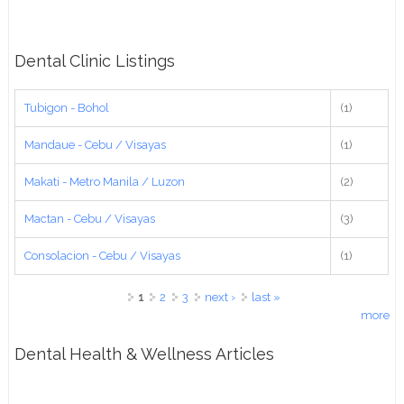
Dental Clinic Listings
Tubigon - Bohol
(1)
Mandaue - Cebu / Visayas
(1)
Makati - Metro Manila / Luzon
(2)
Mactan - Cebu / Visayas
(3)
Consolacion - Cebu / Visayas
(1)
Pages
1
2
3
next ›
last »
more
Dental Health & Wellness Articles