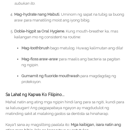
subukan ito.
Mag-hydrate nang Mabuti.
Uminom ng sapat na tubig sa buong
araw para manatiling moist ang iyong bibig.
Doble-higpit sa Oral Hygiene.
Kung mouth-breather ka, mas
kailangan mo ng consistent na routine:
Mag-toothbrush
bago matulog. Huwag kalimutan ang dila!
Mag-floss araw-araw
para maalis ang bacteria sa pagitan
ng ngipin.
Gumamit ng fluoride mouthwash
para magdagdag ng
proteksyon.
Sa Lahat ng Kapwa Ko Filipino...
Mahal natin ang ating mga ngipin hindi lang para sa ngiti, kundi para
sa kalusugan! Ang pagpapabaya ngayon ay magdudulot ng
matinding sakit at malaking gastos sa dentista sa hinaharap.
Kaya't sana ay magsilbing paalala ito:
Mga kaibigan, isara natin ang