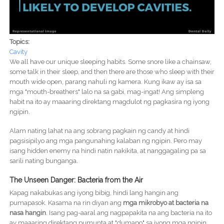
Topics:
Cavity
We all have our unique sleeping habits. Some snore like a chainsaw,
some talk in their sleep, and then there are those who sleep with their
mouth wide open, parang nahuli ng kamera. Kung ikaw ay isa sa
mga "mouth-breathers" lalo na sa gabi, mag-ingat! Ang simpleng
habit na ito ay maaaring direktang magdulot ng pagkasira ng iyong
ngipin.
Alam nating lahat na ang sobrang pagkain ng candy at hindi
pagsisipilyo ang mga pangunahing kalaban ng ngipin. Pero may
isang hidden enemy na hindi natin nakikita, at nanggagaling pa sa
sarili nating bunganga.
The Unseen Danger: Bacteria from the Air
Kapag nakabukas ang iyong bibig, hindi lang hangin ang
pumapasok. Kasama na rin diyan ang
mga mikrobyo at bacteria na
nasa hangin
. Isang pag-aaral ang nagpapakita na ang bacteria na ito
ay maaaring direktang pumunta at "dumapo" sa iyong mga ngipin.