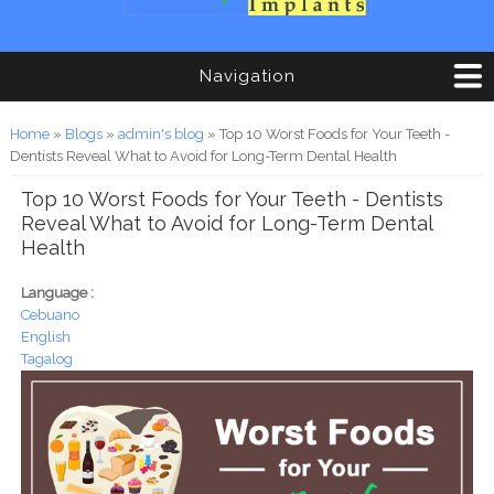
Navigation
You are here
Home
»
Blogs
»
admin's blog
» Top 10 Worst Foods for Your Teeth -
Dentists Reveal What to Avoid for Long-Term Dental Health
Top 10 Worst Foods for Your Teeth - Dentists
Reveal What to Avoid for Long-Term Dental
Health
Language :
Cebuano
English
Tagalog