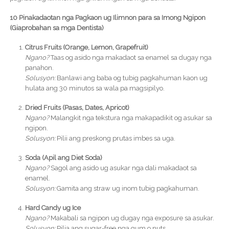
10 Pinakadaotan nga Pagkaon ug Ilimnon para sa Imong Ngipon
(Giaprobahan sa mga Dentista)
Citrus Fruits (Orange, Lemon, Grapefruit)
Ngano?
Taas og asido nga makadaot sa enamel sa dugay nga
panahon.
Solusyon:
Banlawi ang baba og tubig pagkahuman kaon ug
hulata ang 30 minutos sa wala pa magsipilyo.
Dried Fruits (Pasas, Dates, Apricot)
Ngano?
Malangkit nga tekstura nga makapadikit og asukar sa
ngipon.
Solusyon:
Pilii ang preskong prutas imbes sa uga.
Soda (Apil ang Diet Soda)
Ngano?
Sagol ang asido ug asukar nga dali makadaot sa
enamel.
Solusyon:
Gamita ang straw ug inom tubig pagkahuman.
Hard Candy ug Ice
Ngano?
Makabali sa ngipon ug dugay nga exposure sa asukar.
Solusyon:
Pilia ang sugar-free nga gum o nuts.