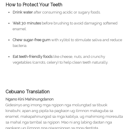
How to Protect Your Teeth
Drink water
after consuming acidic or sugary foods.
Wait 30 minutes
before brushing to avoid damaging softened
enamel.
Chew sugar-free gum
with xylitol to stimulate saliva and reduce
bacteria.
Eat teeth-friendly foods
like cheese, nuts, and crunchy
vegetables (carrots, celery) to help clean teeth naturally.
Cebuano Translation
Ngano Kini Mahinungdanon
Gidesinyo ang imong mga ngipon nga molungtad sa tibuok
kinabuhi, apan ang pipila ka pagkaon ug ilimnon makaguba sa
enamel, makapahinungod sa mga kabilya, ug mahimong moresulta
sa mahal nga tambal sa ngipon. Mao ni ang labing daotan nga
pagkaon ug ilimnon nga giwarningan sa mga dentista.