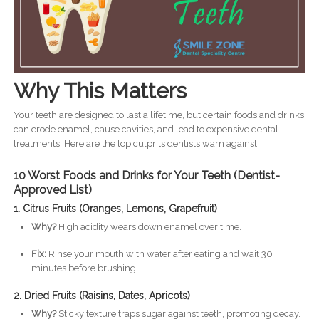
Why This Matters
Your teeth are designed to last a lifetime, but certain foods and drinks
can erode enamel, cause cavities, and lead to expensive dental
treatments. Here are the top culprits dentists warn against.
10 Worst Foods and Drinks for Your Teeth (Dentist-
Approved List)
1. Citrus Fruits (Oranges, Lemons, Grapefruit)
Why?
High acidity wears down enamel over time.
Fix:
Rinse your mouth with water after eating and wait 30
minutes before brushing.
2. Dried Fruits (Raisins, Dates, Apricots)
Why?
Sticky texture traps sugar against teeth, promoting decay.