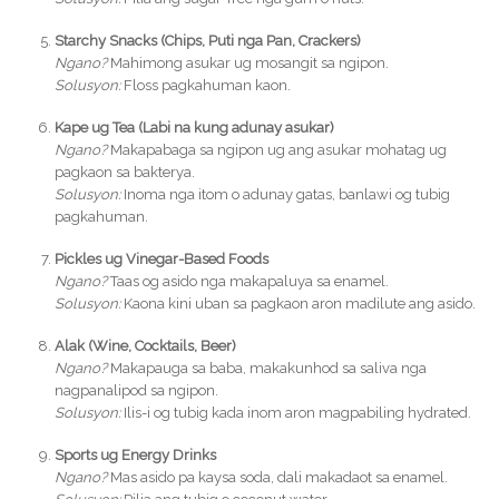
Starchy Snacks (Chips, Puti nga Pan, Crackers)
Ngano?
Mahimong asukar ug mosangit sa ngipon.
Solusyon:
Floss pagkahuman kaon.
Kape ug Tea (Labi na kung adunay asukar)
Ngano?
Makapabaga sa ngipon ug ang asukar mohatag ug
pagkaon sa bakterya.
Solusyon:
Inoma nga itom o adunay gatas, banlawi og tubig
pagkahuman.
Pickles ug Vinegar-Based Foods
Ngano?
Taas og asido nga makapaluya sa enamel.
Solusyon:
Kaona kini uban sa pagkaon aron madilute ang asido.
Alak (Wine, Cocktails, Beer)
Ngano?
Makapauga sa baba, makakunhod sa saliva nga
nagpanalipod sa ngipon.
Solusyon:
Ilis-i og tubig kada inom aron magpabiling hydrated.
Sports ug Energy Drinks
Ngano?
Mas asido pa kaysa soda, dali makadaot sa enamel.