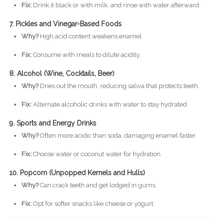
Fix:
Drink it black or with milk, and rinse with water afterward.
7. Pickles and Vinegar-Based Foods
Why?
High acid content weakens enamel.
Fix:
Consume with meals to dilute acidity.
8. Alcohol (Wine, Cocktails, Beer)
Why?
Dries out the mouth, reducing saliva that protects teeth.
Fix:
Alternate alcoholic drinks with water to stay hydrated.
9. Sports and Energy Drinks
Why?
Often more acidic than soda, damaging enamel faster.
Fix:
Choose water or coconut water for hydration.
10. Popcorn (Unpopped Kernels and Hulls)
Why?
Can crack teeth and get lodged in gums.
Fix:
Opt for softer snacks like cheese or yogurt.