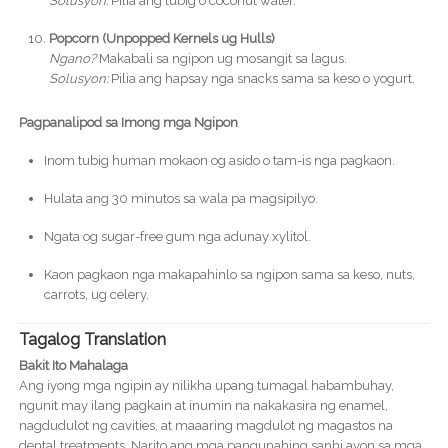
Solusyon:
Pilia ang tubig o coconut water.
Popcorn (Unpopped Kernels ug Hulls)
Ngano?
Makabali sa ngipon ug mosangit sa lagus.
Solusyon:
Pilia ang hapsay nga snacks sama sa keso o yogurt.
Pagpanalipod sa Imong mga Ngipon
Inom tubig human mokaon og asido o tam-is nga pagkaon.
Hulata ang 30 minutos sa wala pa magsipilyo.
Ngata og sugar-free gum nga adunay xylitol.
Kaon pagkaon nga makapahinlo sa ngipon sama sa keso, nuts,
carrots, ug celery.
Tagalog Translation
Bakit Ito Mahalaga
Ang iyong mga ngipin ay nilikha upang tumagal habambuhay,
ngunit may ilang pagkain at inumin na nakakasira ng enamel,
nagdudulot ng cavities, at maaaring magdulot ng magastos na
dental treatments. Narito ang mga pangunahing sanhi ayon sa mga