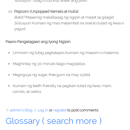
Solusyon:
Tubig o coconut water ang piliin.
Popcorn (Unpopped Kernels at Hulls)
Bakit?
Maaaring makabasag ng ngipin at maipit sa gilagid.
Solusyon:
Kumain ng mas malambot na snacks tulad ng keso o
yogurt.
Paano Pangalagaan ang Iyong Ngipin
Uminom ng tubig pagkatapos kumain ng maasim o matamis.
Maghintay ng 30 minuto bago magsipilyo.
Magnguya ng sugar-free gum na may xylitol.
Kumain ng teeth-friendly na pagkain tulad ng keso, mani,
carrots, at celery.
admin's blog
Log in
or
register
to post comments
Glossary ( search more )