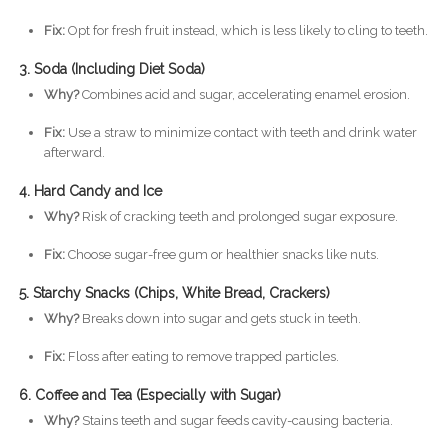
Fix:
Opt for fresh fruit instead, which is less likely to cling to teeth.
3. Soda (Including Diet Soda)
Why?
Combines acid and sugar, accelerating enamel erosion.
Fix:
Use a straw to minimize contact with teeth and drink water
afterward.
4. Hard Candy and Ice
Why?
Risk of cracking teeth and prolonged sugar exposure.
Fix:
Choose sugar-free gum or healthier snacks like nuts.
5. Starchy Snacks (Chips, White Bread, Crackers)
Why?
Breaks down into sugar and gets stuck in teeth.
Fix:
Floss after eating to remove trapped particles.
6. Coffee and Tea (Especially with Sugar)
Why?
Stains teeth and sugar feeds cavity-causing bacteria.