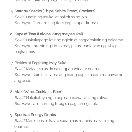
Starchy Snacks (Chips, White Bread, Crackers)
Bakit?
Nagiging asukal at naiipit sa ngipin.
Solusyon:
Gumamit ng floss pagkatapos kumain.
Kape at Tsaa (Lalo na kung may asukal)
Bakit?
Nakakapagdilaw ng ngipin at nagpapakain ng bakterya.
Solusyon:
Inumin ng itim o may gatas, banlawan ng tubig
pagkatapos.
Pickles at Pagkaing May Suka
Bakit?
Mataas sa asido na nagpapahina sa enamel.
Solusyon:
Kainin kasama ang ibang pagkain para mabawasan
ang asido.
Alak (Wine, Cocktails, Beer)
Bakit?
Nakakatuyo ng bibig, nababawasan ang saliva.
Solusyon:
Uminom ng tubig sa pagitan ng alak.
Sports at Energy Drinks
Bakit?
Mas maasim kaysa soda, mas mabilis makasira ng
enamel.