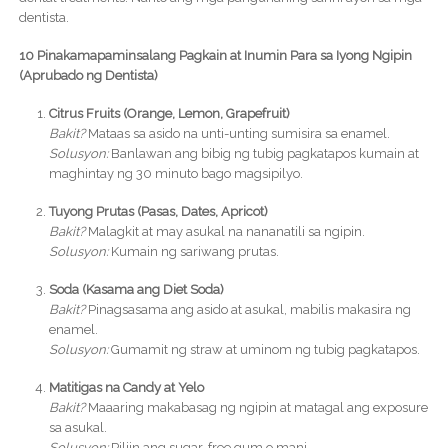
dentista.
10 Pinakamapaminsalang Pagkain at Inumin Para sa Iyong Ngipin
(Aprubado ng Dentista)
Citrus Fruits (Orange, Lemon, Grapefruit)
Bakit?
Mataas sa asido na unti-unting sumisira sa enamel.
Solusyon:
Banlawan ang bibig ng tubig pagkatapos kumain at
maghintay ng 30 minuto bago magsipilyo.
Tuyong Prutas (Pasas, Dates, Apricot)
Bakit?
Malagkit at may asukal na nananatili sa ngipin.
Solusyon:
Kumain ng sariwang prutas.
Soda (Kasama ang Diet Soda)
Bakit?
Pinagsasama ang asido at asukal, mabilis makasira ng
enamel.
Solusyon:
Gumamit ng straw at uminom ng tubig pagkatapos.
Matitigas na Candy at Yelo
Bakit?
Maaaring makabasag ng ngipin at matagal ang exposure
sa asukal.
Solusyon:
Piliin ang sugar-free gum o mani.