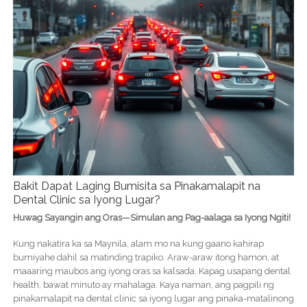
Bakit Dapat Laging Bumisita sa Pinakamalapit na
Dental Clinic sa Iyong Lugar?
Huwag Sayangin ang Oras—Simulan ang Pag-aalaga sa Iyong Ngiti!
Kung nakatira ka sa Maynila, alam mo na kung gaano kahirap
bumiyahe dahil sa matinding trapiko. Araw-araw itong hamon, at
maaaring maubos ang iyong oras sa kalsada. Kapag usapang dental
health, bawat minuto ay mahalaga. Kaya naman, ang pagpili ng
pinakamalapit na dental clinic sa iyong lugar ang pinaka-matalinong