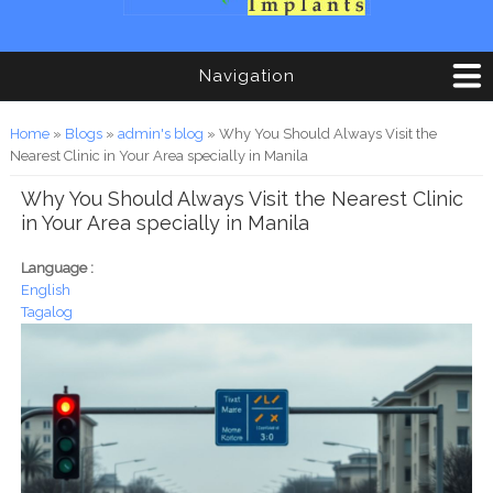
Navigation
You are here
Home
»
Blogs
»
admin's blog
» Why You Should Always Visit the
Nearest Clinic in Your Area specially in Manila
Why You Should Always Visit the Nearest Clinic
in Your Area specially in Manila
Language :
English
Tagalog