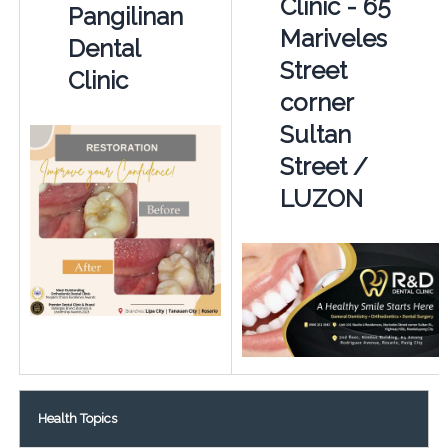
Clinic - 65
Pangilinan
Mariveles
Dental
Street
Clinic
corner
Sultan
Street /
LUZON
Health Topics