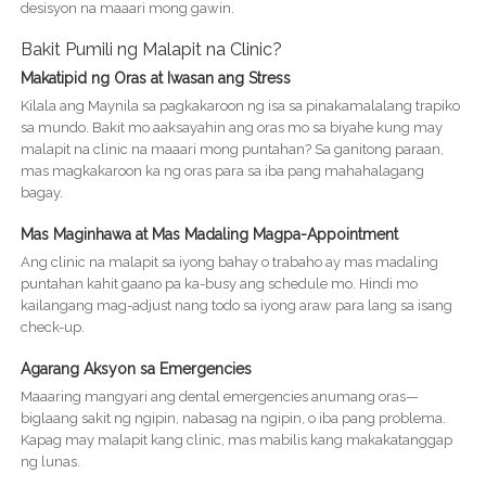
desisyon na maaari mong gawin.
Bakit Pumili ng Malapit na Clinic?
Makatipid ng Oras at Iwasan ang Stress
Kilala ang Maynila sa pagkakaroon ng isa sa pinakamalalang trapiko
sa mundo. Bakit mo aaksayahin ang oras mo sa biyahe kung may
malapit na clinic na maaari mong puntahan? Sa ganitong paraan,
mas magkakaroon ka ng oras para sa iba pang mahahalagang
bagay.
Mas Maginhawa at Mas Madaling Magpa-Appointment
Ang clinic na malapit sa iyong bahay o trabaho ay mas madaling
puntahan kahit gaano pa ka-busy ang schedule mo. Hindi mo
kailangang mag-adjust nang todo sa iyong araw para lang sa isang
check-up.
Agarang Aksyon sa Emergencies
Maaaring mangyari ang dental emergencies anumang oras—
biglaang sakit ng ngipin, nabasag na ngipin, o iba pang problema.
Kapag may malapit kang clinic, mas mabilis kang makakatanggap
ng lunas.