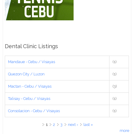
Dental Clinic Listings
Mandaue - Cebu / Visayas
(1)
Quezon City / Luzon
(1)
Mactan - Cebu / Visayas
(3)
Talisay - Cebu / Visayas
(1)
Consolacion - Cebu / Visayas
(1)
Pages
1
2
3
next ›
last »
more