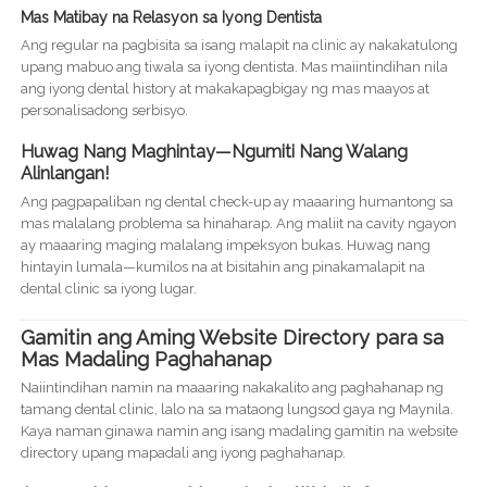
Mas Matibay na Relasyon sa Iyong Dentista
Ang regular na pagbisita sa isang malapit na clinic ay nakakatulong
upang mabuo ang tiwala sa iyong dentista. Mas maiintindihan nila
ang iyong dental history at makakapagbigay ng mas maayos at
personalisadong serbisyo.
Huwag Nang Maghintay—Ngumiti Nang Walang
Alinlangan!
Ang pagpapaliban ng dental check-up ay maaaring humantong sa
mas malalang problema sa hinaharap. Ang maliit na cavity ngayon
ay maaaring maging malalang impeksyon bukas. Huwag nang
hintayin lumala—kumilos na at bisitahin ang pinakamalapit na
dental clinic sa iyong lugar.
Gamitin ang Aming Website Directory para sa
Mas Madaling Paghahanap
Naiintindihan namin na maaaring nakakalito ang paghahanap ng
tamang dental clinic, lalo na sa mataong lungsod gaya ng Maynila.
Kaya naman ginawa namin ang isang madaling gamitin na website
directory upang mapadali ang iyong paghahanap.