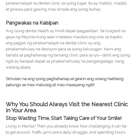
pinakamalapit na dental clinic sa iyong lugar. Ito ay mabilis, madali,
at ginawa para gawing mas simple ang iyong buhay.
Pangwakas na Kaisipan
Ang iyong dental health ay hindi dapat ipagpaliban. Sa lungsod na
gaya ng Maynila kung saan madalas maubos ang oras sa trapiko,
ang pagpili ng pinakamalapit na dental clinic ay ang
pinakamahusay na desisyon para sa iyong kalusugan. Kami ang
bahala sa paghahanap ng tamang clinic para sa iyo—dahil ang iyong
ngiti ay karapat-dapat sa pinakamahusay na pangangalaga, nang
walang abala.
Simulan na ang iyong paghahanap at gawin ang unang hakbang
patungo sa mas malusog at mas masayang ngiti!
Why You Should Always Visit the Nearest Clinic
in Your Area
Stop Wasting Time, Start Taking Care of Your Smile!
Living in Manila? Then you already know how challenging it can be
to get around. Traffic jams are a daily struggle, and spending hours