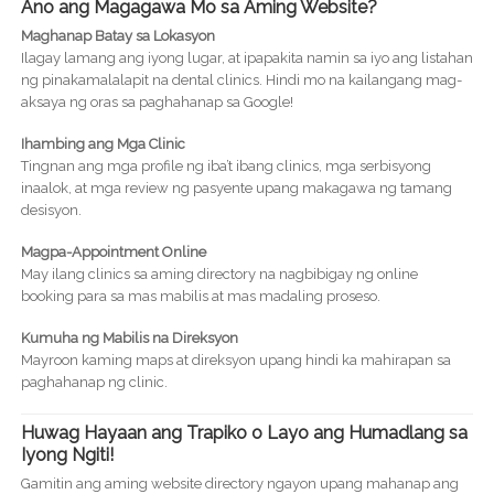
Ano ang Magagawa Mo sa Aming Website?
Maghanap Batay sa Lokasyon
Ilagay lamang ang iyong lugar, at ipapakita namin sa iyo ang listahan
ng pinakamalalapit na dental clinics. Hindi mo na kailangang mag-
aksaya ng oras sa paghahanap sa Google!
Ihambing ang Mga Clinic
Tingnan ang mga profile ng iba’t ibang clinics, mga serbisyong
inaalok, at mga review ng pasyente upang makagawa ng tamang
desisyon.
Magpa-Appointment Online
May ilang clinics sa aming directory na nagbibigay ng online
booking para sa mas mabilis at mas madaling proseso.
Kumuha ng Mabilis na Direksyon
Mayroon kaming maps at direksyon upang hindi ka mahirapan sa
paghahanap ng clinic.
Huwag Hayaan ang Trapiko o Layo ang Humadlang sa
Iyong Ngiti!
Gamitin ang aming website directory ngayon upang mahanap ang