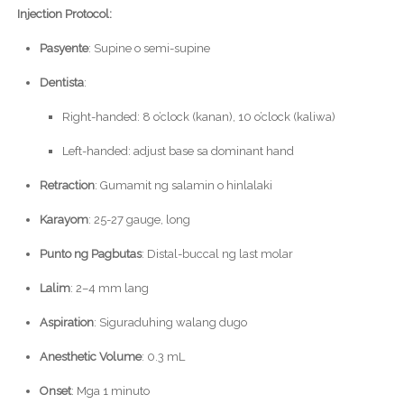
Injection Protocol:
Pasyente
: Supine o semi-supine
Dentista
:
Right-handed: 8 o’clock (kanan), 10 o’clock (kaliwa)
Left-handed: adjust base sa dominant hand
Retraction
: Gumamit ng salamin o hinlalaki
Karayom
: 25-27 gauge, long
Punto ng Pagbutas
: Distal-buccal ng last molar
Lalim
: 2–4 mm lang
Aspiration
: Siguraduhing walang dugo
Anesthetic Volume
: 0.3 mL
Onset
: Mga 1 minuto