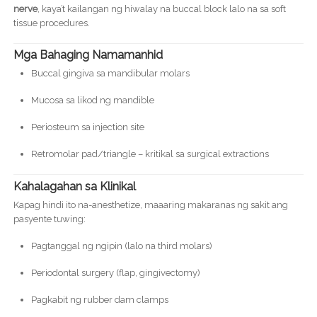
nerve
, kaya’t kailangan ng hiwalay na buccal block lalo na sa soft
tissue procedures.
Mga Bahaging Namamanhid
Buccal gingiva sa mandibular molars
Mucosa sa likod ng mandible
Periosteum sa injection site
Retromolar pad/triangle – kritikal sa surgical extractions
Kahalagahan sa Klinikal
Kapag hindi ito na-anesthetize, maaaring makaranas ng sakit ang
pasyente tuwing:
Pagtanggal ng ngipin (lalo na third molars)
Periodontal surgery (flap, gingivectomy)
Pagkabit ng rubber dam clamps