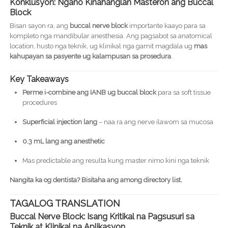
Konklusyon: Ngano Kinahanglan Masteron ang Buccal
Block
Bisan sayon ra, ang
buccal nerve block
importante kaayo para sa
kompleto nga mandibular anesthesia. Ang pagsabot sa anatomical
location, husto nga teknik, ug klinikal nga gamit magdala ug
mas
kahupayan sa pasyente ug kalampusan sa prosedura
.
Key Takeaways
Perme i-combine ang IANB ug buccal block
para sa soft tissue
procedures
Superficial injection lang
– naa ra ang nerve ilawom sa mucosa
0.3 mL lang ang anesthetic
Mas predictable ang resulta kung master nimo kini nga teknik
Nangita ka og dentista? Bisitaha ang among directory list.
TAGALOG TRANSLATION
Buccal Nerve Block: Isang Kritikal na Pagsusuri sa
Teknik at Klinikal na Aplikasyon