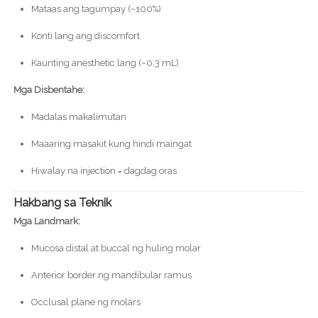
Mataas ang tagumpay (~100%)
Konti lang ang discomfort
Kaunting anesthetic lang (~0.3 mL)
Mga Disbentahe:
Madalas makalimutan
Maaaring masakit kung hindi maingat
Hiwalay na injection = dagdag oras
Hakbang sa Teknik
Mga Landmark:
Mucosa distal at buccal ng huling molar
Anterior border ng mandibular ramus
Occlusal plane ng molars