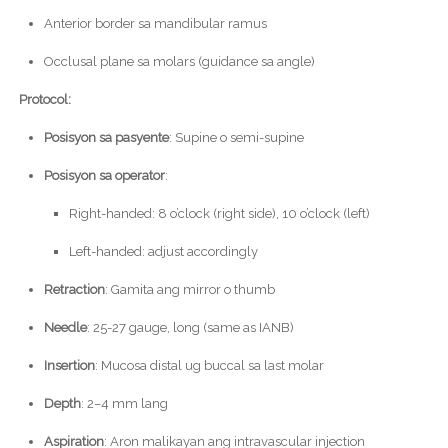
Anterior border sa mandibular ramus
Occlusal plane sa molars (guidance sa angle)
Protocol:
Posisyon sa pasyente
: Supine o semi-supine
Posisyon sa operator
:
Right-handed: 8 o’clock (right side), 10 o’clock (left)
Left-handed: adjust accordingly
Retraction
: Gamita ang mirror o thumb
Needle
: 25-27 gauge, long (same as IANB)
Insertion
: Mucosa distal ug buccal sa last molar
Depth
: 2–4 mm lang
Aspiration
: Aron malikayan ang intravascular injection