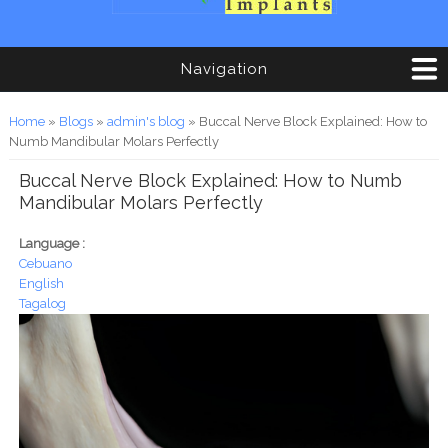
Navigation
You are here
Home
»
Blogs
»
admin's blog
» Buccal Nerve Block Explained: How to
Numb Mandibular Molars Perfectly
Buccal Nerve Block Explained: How to Numb
Mandibular Molars Perfectly
Language :
Cebuano
English
Tagalog