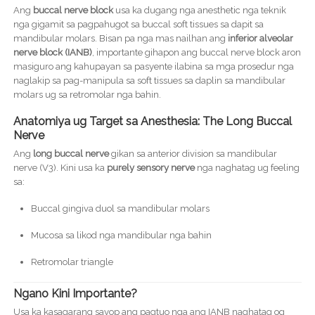
Ang
buccal nerve block
usa ka dugang nga anesthetic nga teknik
nga gigamit sa pagpahugot sa buccal soft tissues sa dapit sa
mandibular molars. Bisan pa nga mas nailhan ang
inferior alveolar
nerve block (IANB)
, importante gihapon ang buccal nerve block aron
masiguro ang kahupayan sa pasyente ilabina sa mga prosedur nga
naglakip sa pag-manipula sa soft tissues sa daplin sa mandibular
molars ug sa retromolar nga bahin.
Anatomiya ug Target sa Anesthesia: The Long Buccal
Nerve
Ang
long buccal nerve
gikan sa anterior division sa mandibular
nerve (V3). Kini usa ka
purely sensory nerve
nga naghatag ug feeling
sa:
Buccal gingiva duol sa mandibular molars
Mucosa sa likod nga mandibular nga bahin
Retromolar triangle
Ngano Kini Importante?
Usa ka kasagarang sayop ang pagtuo nga ang IANB naghatag og