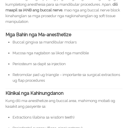
kumpletong anesthesia para sa mandibular procedures. Apan,
dili
maapil sa IANB ang buccal nerve
, mao nga ang buccal nerve block
kinahanglan sa mga prosedur nga nagkinahanglan og soft tissue
manipulation.
Mga Bahin nga Ma-anesthetize
Buccal gingiva sa mandibular molars
Mucosa nga nagtabon sa likod nga mandible
Periosteum sa dapit sa injection
Retromolar pad ug triangle – importante sa surgical extractions
ug flap procedures
Klinikal nga Kahinungdanon
Kung dili ma-anesthetize ang buccal area, mahimong mobati og
kasakit ang pasyente sa:
Extractions (ilabina sa wisdom teeth)