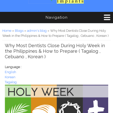
Navigation
You are here
Home
»
Blogs
»
admin's blog
» Why Most Dentists Close During Holy
Week in the Philippines & How to Prepare ( Tagalog , Cebuano , Korean )
Why Most Dentists Close During Holy Week in
the Philippines & How to Prepare ( Tagalog ,
Cebuano , Korean )
Language :
English
Korean
Tagalog