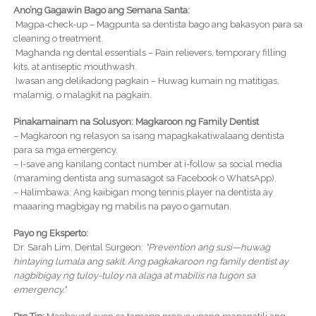
Ano’ng Gagawin Bago ang Semana Santa:
Magpa-check-up – Magpunta sa dentista bago ang bakasyon para sa
cleaning o treatment.
Maghanda ng dental essentials – Pain relievers, temporary filling
kits, at antiseptic mouthwash.
Iwasan ang delikadong pagkain – Huwag kumain ng matitigas,
malamig, o malagkit na pagkain.
Pinakamainam na Solusyon: Magkaroon ng Family Dentist
– Magkaroon ng relasyon sa isang mapagkakatiwalaang dentista
para sa mga emergency.
– I-save ang kanilang contact number at i-follow sa social media
(maraming dentista ang sumasagot sa Facebook o WhatsApp).
– Halimbawa: Ang kaibigan mong tennis player na dentista ay
maaaring magbigay ng mabilis na payo o gamutan.
Payo ng Eksperto:
Dr. Sarah Lim, Dental Surgeon:
"Prevention ang susi—huwag
hintaying lumala ang sakit. Ang pagkakaroon ng family dentist ay
nagbibigay ng tuloy-tuloy na alaga at mabilis na tugon sa
emergency."