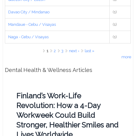
Davao City / Mindanao
(1)
Mandaue - Cebu / Visayas
(1)
Naga - Cebu / Visayas
(1)
Pages
1
2
3
next ›
last »
more
Dental Health & Wellness Articles
Finland’s Work-Life
Revolution: How a 4-Day
Workweek Could Build
Stronger, Healthier Smiles and
Lives Worldwide