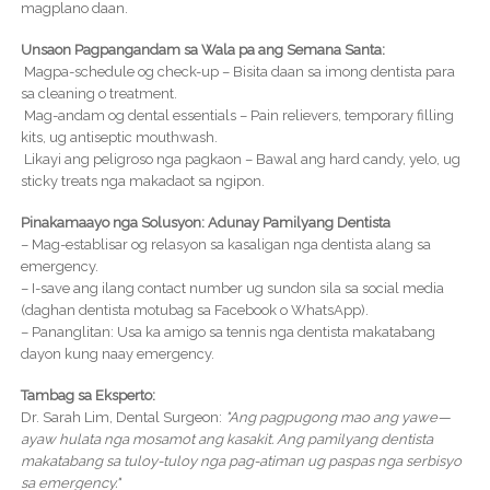
magplano daan.
Unsaon Pagpangandam sa Wala pa ang Semana Santa:
Magpa-schedule og check-up – Bisita daan sa imong dentista para
sa cleaning o treatment.
Mag-andam og dental essentials – Pain relievers, temporary filling
kits, ug antiseptic mouthwash.
Likayi ang peligroso nga pagkaon – Bawal ang hard candy, yelo, ug
sticky treats nga makadaot sa ngipon.
Pinakamaayo nga Solusyon: Adunay Pamilyang Dentista
– Mag-establisar og relasyon sa kasaligan nga dentista alang sa
emergency.
– I-save ang ilang contact number ug sundon sila sa social media
(daghan dentista motubag sa Facebook o WhatsApp).
– Pananglitan: Usa ka amigo sa tennis nga dentista makatabang
dayon kung naay emergency.
Tambag sa Eksperto:
Dr. Sarah Lim, Dental Surgeon:
"Ang pagpugong mao ang yawe—
ayaw hulata nga mosamot ang kasakit. Ang pamilyang dentista
makatabang sa tuloy-tuloy nga pag-atiman ug paspas nga serbisyo
sa emergency."