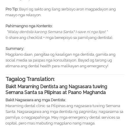
Pro Tip:
Bayri og sakto ang ilang serbisyo aron magpadayon ang
maayo nga relasyon.
Pahimangno nga Kontento:
"Walay dentista karong Semana Santa? I-save ni nga tips! "
(I-share ang checklist + mga benepisyo sa pamilyang dentista).
Summary:
Magplano daan, pangitaa og kasaligan nga dentista, gamita ang
social media sa paspas nga konsultasyon. Bayad og tarong ug
atimana ang dental health para malikayan ang emergency!
Tagalog Translation
:
Bakit Maraming Dentista ang Nagsasara tuwing
Semana Santa sa Pilipinas at Paano Maghanda
Bakit Nagsasara ang mga Dentista:
Maraming dental clinic sa Pilipinas ang nagsasara tuwing Semana
Santa. Nagsasagawa ang mga dentista ng pagninilay, nagsasama sa
pamilya, o nagpapahinga. May mga emergency dental services sa
ospital, pero mas mabuting magplano nang maaga.