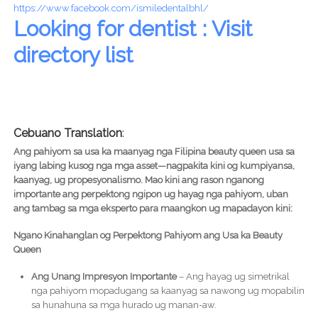
https://www.facebook.com/ismiledentalbhl/
Looking for dentist : Visit
directory list
Cebuano Translation
:
Ang pahiyom sa usa ka maanyag nga Filipina beauty queen usa sa
iyang labing kusog nga mga asset—nagpakita kini og kumpiyansa,
kaanyag, ug propesyonalismo. Mao kini ang rason nganong
importante ang perpektong ngipon ug hayag nga pahiyom, uban
ang tambag sa mga eksperto para maangkon ug mapadayon kini:
Ngano Kinahanglan og Perpektong Pahiyom ang Usa ka Beauty
Queen
Ang Unang Impresyon Importante
– Ang hayag ug simetrikal
nga pahiyom mopadugang sa kaanyag sa nawong ug mopabilin
sa hunahuna sa mga hurado ug manan-aw.