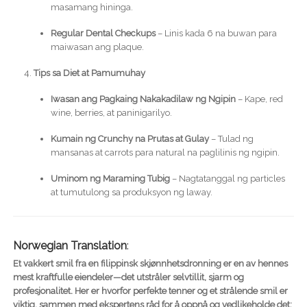
masamang hininga.
Regular Dental Checkups
– Linis kada 6 na buwan para
maiwasan ang plaque.
Tips sa Diet at Pamumuhay
Iwasan ang Pagkaing Nakakadilaw ng Ngipin
– Kape, red
wine, berries, at paninigarilyo.
Kumain ng Crunchy na Prutas at Gulay
– Tulad ng
mansanas at carrots para natural na paglilinis ng ngipin.
Uminom ng Maraming Tubig
– Nagtatanggal ng particles
at tumutulong sa produksyon ng laway.
Norwegian Translation
:
Et vakkert smil fra en filippinsk skjønnhetsdronning er en av hennes
mest kraftfulle eiendeler—det utstråler selvtillit, sjarm og
profesjonalitet. Her er hvorfor perfekte tenner og et strålende smil er
viktig, sammen med ekspertens råd for å oppnå og vedlikeholde det: