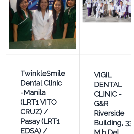
TwinkleSmile
VIGIL
Dental Clinic
DENTAL
-Manila
CLINIC -
(LRT1 VITO
G&R
CRUZ) /
Riverside
Pasay (LRT1
Building, 33
EDSA) /
M.h Del