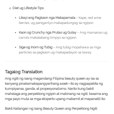
Diet ug Lifestyle Tips
Likayi ang Pagkaon nga Makapamala
– Kape, red wine,
berries, ug panigarilyo makapadungog sa ngipon.
Kaon og Crunchy nga Prutas ug Gulay
– Ang mansanas ug
carrots makatabang limpyo sa ngipon.
Sige og Inom og Tubig
– Ang tubig mopahawa sa mga
particles sa pagkaon ug makapadayon sa laway.
Tagalog Translation
:
Ang ngiti ng isang magandang Filipina beauty queen ay isa sa
kanyang pinakamakapangyarihang asset—ito ay nagpapakita ng
kumpiyansa, ganda, at propesyonalismo. Narito kung bakit
mahalaga ang perpektong ngipin at makinang na ngiti, kasama ang
mga payo mula sa mga eksperto upang makamit at mapanatili ito:
Bakit Kailangan ng Isang Beauty Queen ang Perpektong Ngiti