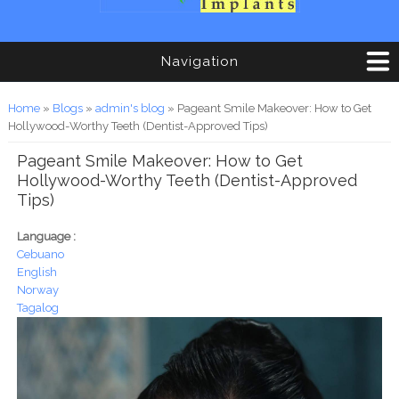
Navigation
You are here
Home
»
Blogs
»
admin's blog
» Pageant Smile Makeover: How to Get
Hollywood-Worthy Teeth (Dentist-Approved Tips)
Pageant Smile Makeover: How to Get
Hollywood-Worthy Teeth (Dentist-Approved
Tips)
Language :
Cebuano
English
Norway
Tagalog