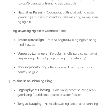
(10-20%) para sa unti-unting pagpapaputi.
Natural na Paraan
– Coconut oil pulling at baking soda
(gamitin paminsan-minsan) ay nakakatulong sa kaputian
ng ngipin.
Pag-aayos ng Ngipin at Cosmetic Fixes
Braces o Invisalign
– Para sa pagtutuwid ng ngipin nang
hindi halata.
Veneers o Lumineers
– Porcelain shells para sa pantay at
perpektong hitsura (ginagamit ng mga celebrity).
Bonding/Contouring
– Para sa maliit na chips o hindi
pantay na gilid.
Routine sa Kalinisan ng Bibig
Pagsisipilyo at Flossing
– Dalawang beses sa isang araw
gamit ang fluoride toothpaste at water flosser.
Tongue Scraping
– Nakakabawas ng bacteria na sanhi ng