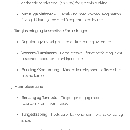
carbamidperoksidgel (10-20%) for gradvis bleking.
Naturlige Metoder
– Oljetrekking med kokosolje og natron
(av og til) kan hjelpe med å opprettholde hvithet.
Tannjustering og Kosmetiske Forbedringer
Regulering/Invisalign
– For diskret retting av tenner.
Veneers/Lumineers
– Porselensskall for et perfekt og jevnt
utseende (populært blant kjendiser).
Bonding/Konturering
– Mindre korreksjoner for fliser eller
ujevne kanter.
Munnpleierutine
Børsting og Tanntråd
– To ganger daglig med
fluortannkrem + vannflosser.
Tungeskraping
– Reduserer bakterier som forårsaker dårlig
ånde.