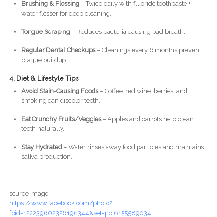
Brushing & Flossing
– Twice daily with fluoride toothpaste +
water flosser for deep cleaning.
Tongue Scraping
– Reduces bacteria causing bad breath.
Regular Dental Checkups
– Cleanings every 6 months prevent
plaque buildup.
4. Diet & Lifestyle Tips
Avoid Stain-Causing Foods
– Coffee, red wine, berries, and
smoking can discolor teeth.
Eat Crunchy Fruits/Veggies
– Apples and carrots help clean
teeth naturally.
Stay Hydrated
– Water rinses away food particles and maintains
saliva production.
source image;
https://www.facebook.com/photo?
fbid=122239602326196344&set=pb.6155589034...