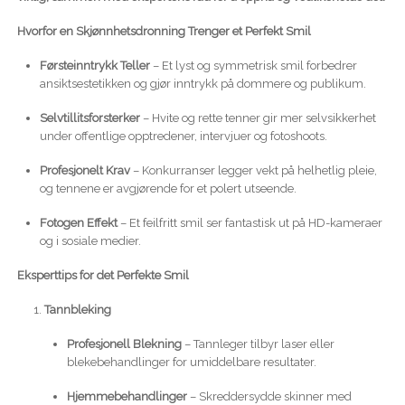
Hvorfor en Skjønnhetsdronning Trenger et Perfekt Smil
Førsteinntrykk Teller
– Et lyst og symmetrisk smil forbedrer
ansiktsestetikken og gjør inntrykk på dommere og publikum.
Selvtillitsforsterker
– Hvite og rette tenner gir mer selvsikkerhet
under offentlige opptredener, intervjuer og fotoshoots.
Profesjonelt Krav
– Konkurranser legger vekt på helhetlig pleie,
og tennene er avgjørende for et polert utseende.
Fotogen Effekt
– Et feilfritt smil ser fantastisk ut på HD-kameraer
og i sosiale medier.
Eksperttips for det Perfekte Smil
Tannbleking
Profesjonell Blekning
– Tannleger tilbyr laser eller
blekebehandlinger for umiddelbare resultater.
Hjemmebehandlinger
– Skreddersydde skinner med