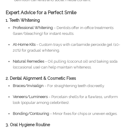
Expert Advice for a Perfect Smile
1. Teeth Whitening
Professional Whitening
– Dentists offer in-office treatments
(laser/bleaching) for instant results.
At-Home Kits
– Custom trays with carbamide peroxide gel (10-
20%) for gradual whitening.
Natural Remedies
– Oil pulling (coconut oil) and baking soda
(occasional use) can help maintain whiteness.
2. Dental Alignment & Cosmetic Fixes
Braces/Invisalign
– For straightening teeth discreetly.
Veneers/Lumineers
– Porcelain shells for a flawless, uniform
look (popular among celebrities).
Bonding/Contouring
– Minor fixes for chips or uneven edges.
3. Oral Hygiene Routine