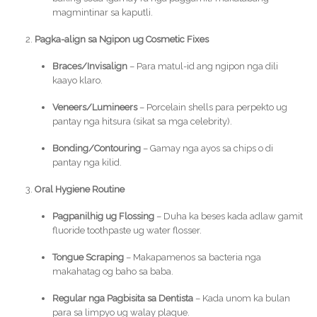
magmintinar sa kaputli.
Pagka-align sa Ngipon ug Cosmetic Fixes
Braces/Invisalign
– Para matul-id ang ngipon nga dili
kaayo klaro.
Veneers/Lumineers
– Porcelain shells para perpekto ug
pantay nga hitsura (sikat sa mga celebrity).
Bonding/Contouring
– Gamay nga ayos sa chips o di
pantay nga kilid.
Oral Hygiene Routine
Pagpanilhig ug Flossing
– Duha ka beses kada adlaw gamit
fluoride toothpaste ug water flosser.
Tongue Scraping
– Makapamenos sa bacteria nga
makahatag og baho sa baba.
Regular nga Pagbisita sa Dentista
– Kada unom ka bulan
para sa limpyo ug walay plaque.