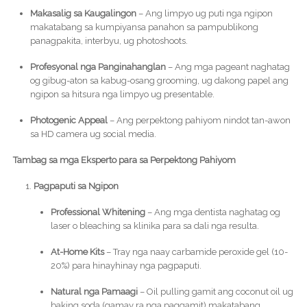
Makasalig sa Kaugalingon
– Ang limpyo ug puti nga ngipon
makatabang sa kumpiyansa panahon sa pampublikong
panagpakita, interbyu, ug photoshoots.
Profesyonal nga Panginahanglan
– Ang mga pageant naghatag
og gibug-aton sa kabug-osang grooming, ug dakong papel ang
ngipon sa hitsura nga limpyo ug presentable.
Photogenic Appeal
– Ang perpektong pahiyom nindot tan-awon
sa HD camera ug social media.
Tambag sa mga Eksperto para sa Perpektong Pahiyom
Pagpaputi sa Ngipon
Professional Whitening
– Ang mga dentista naghatag og
laser o bleaching sa klinika para sa dali nga resulta.
At-Home Kits
– Tray nga naay carbamide peroxide gel (10-
20%) para hinayhinay nga pagpaputi.
Natural nga Pamaagi
– Oil pulling gamit ang coconut oil ug
baking soda (gamay ra nga paggamit) makatabang