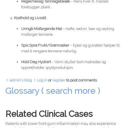
Regelmessig Tannlegebesøk
– Rens hver 6. måned
forebygger plakk.
Kosthold og Livsstil
Unngå Misfargende Mat
– Kaffe, rødvin, bær og røyking
misfarger tennene.
Spis Sprø Frukt/Grønnsaker
– Epler og gulrøtter hjelper til
med å rengjøre tennene naturlig.
Hold Deg Hydrert
– Vann skyller bort matrester og
opprettholder spyttproduksjon.
admin's blog
Log in
or
register
to post comments
Glossary ( search more )
Related Clinical Cases
Patients with lower front gum inflammation may also experience