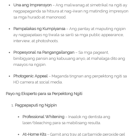
Una ang Imprensyon
– Ang maliwanag at simetrikal na ngiti ay
nagpapaganda sa hitsura at nag-iiwan ng matinding impresyon
sa mga hurado at manonood.
Pampalakas ng Kumpiyansa
– Ang pantay at maputing ngipin
ay nagpapataas ng tiwala sa sarili sa mga public appearance,
interview, at photoshoots.
Propesyonal na Pangangailangan
– Sa mga pageant,
binibigyang pansin ang kabuuang anyo, at mahalaga dito ang
maayos na ngipin.
Photogenic Appeal
– Maganda tingnan ang perpektong ngiti sa
HD camera at social media.
Payo ng Eksperto para sa Perpektong Ngiti
Pagpapaputi ng Ngipin
Professional Whitening
– Inaalok ng dentista ang
laser/bleaching para sa mabilisang resulta.
At-Home Kits
– Gamit ang tray at carbamide peroxide gel